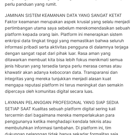
perlu panduan yang rumit.
JAMINAN SISTEM KEAMANAN DATA YANG SANGAT KETAT
Faktor keamanan merupakan aspek krusial yang selalu menjadi
pertimbangan utama saya sebelum merekomendasikan sebuah
platform kepada orang lain. Platform ini menerapkan sistem
enkripsi data tingkat tinggi yang memastikan bahwa seluruh
informasi pribadi serta aktivitas pengguna di dalamnya terjaga
dengan sangat rapat dari pihak luar. Rasa aman yang
ditawarkan membuat kita bisa lebih fokus menikmati semua
jenis hiburan yang tersedia tanpa perlu merasa cemas atau
khawatir akan adanya kebocoran data. Transparansi dan
integritas yang mereka tunjukkan menjadi alasan kuat
mengapa reputasi platform ini terus meningkat dan semakin
dipercaya oleh komunitas digital secara luas.
LAYANAN PELANGGAN PROFESIONAL YANG SIAP SEDIA
SETIAP SAAT Kualitas sebuah platform digital sering kali
tercermin dari bagaimana mereka memperlakukan para
penggunanya ketika menghadapi kendala teknis atau
membutuhkan informasi tambahan. Di platform ini, tim
dukungan pelanggan tidak hanya sekadar formalitas saja,