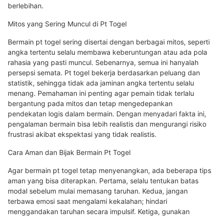
berlebihan.
Mitos yang Sering Muncul di Pt Togel
Bermain pt togel sering disertai dengan berbagai mitos, seperti
angka tertentu selalu membawa keberuntungan atau ada pola
rahasia yang pasti muncul. Sebenarnya, semua ini hanyalah
persepsi semata. Pt togel bekerja berdasarkan peluang dan
statistik, sehingga tidak ada jaminan angka tertentu selalu
menang. Pemahaman ini penting agar pemain tidak terlalu
bergantung pada mitos dan tetap mengedepankan
pendekatan logis dalam bermain. Dengan menyadari fakta ini,
pengalaman bermain bisa lebih realistis dan mengurangi risiko
frustrasi akibat ekspektasi yang tidak realistis.
Cara Aman dan Bijak Bermain Pt Togel
Agar bermain pt togel tetap menyenangkan, ada beberapa tips
aman yang bisa diterapkan. Pertama, selalu tentukan batas
modal sebelum mulai memasang taruhan. Kedua, jangan
terbawa emosi saat mengalami kekalahan; hindari
menggandakan taruhan secara impulsif. Ketiga, gunakan