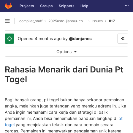
GitLab
Togg
Projects
Groups
Snippets
Help
Skip to content
compiler_staff
2025ustc-jianmu-compiler
Issues
#17
Open sidebar
Opened
4 months ago
by
@danjanes
Options
Rahasia Menarik dari Dunia Pt
Togel
Bagi banyak orang, pt togel bukan hanya sekadar permainan
angka, melainkan juga tantangan yang memicu adrenalin. Jika
Anda ingin memahami cara kerja dan strategi di balik
permainan ini, Anda bisa menemukan panduan lengkap di
pt
togel
yang menjelaskan teknik dan cara bermain secara
cerdas. Permainan ini menawarkan pengalaman unik karena