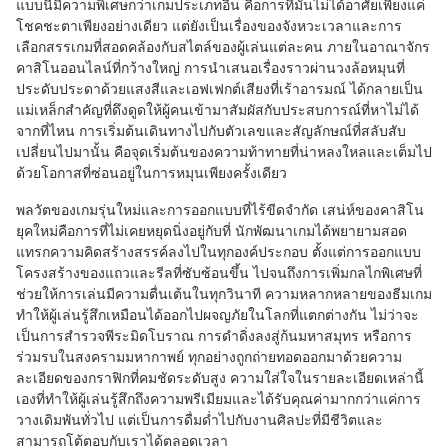
แบบนี้มีความพิเศษกว่าเกมประเภทอื่น คือการที่มันไม่ได้อาศัยเพียงแค่
โชคชะตาเพียงอย่างเดียว แต่ยังเป็นเรื่องของจังหวะเวลาและการ
เลือกสรรเกมที่สอดคล้องกับสไตล์ของผู้เล่นแต่ละคน ภายในอาณาจักร
คาสิโนออนไลน์ที่กว้างใหญ่ การนำเสนอเรื่องราวผ่านวงล้อหมุนที่
ประดับประดาด้วยแสงสีและเอฟเฟกต์เสียงที่เร้าอารมณ์ ได้กลายเป็น
แม่เหล็กสำคัญที่ดึงดูดให้ผู้คนเข้ามาสัมผัสกับประสบการณ์ที่หาไม่ได้
จากที่ไหน การเริ่มต้นเดินทางไปกับตัวเลขและสัญลักษณ์ที่สลับสับ
เปลี่ยนไปมานั้น คือจุดเริ่มต้นของความท้าทายที่น่าหลงใหลและเต็มไป
ด้วยโอกาสที่ซ่อนอยู่ในการหมุนเพียงครั้งเดียว
พลวัตของเกมรุ่นใหม่และการออกแบบที่ไร้ขีดจำกัด เสน่ห์ของคาสิโน
ยุคใหม่คือการที่ไม่เคยหยุดนิ่งอยู่กับที่ นักพัฒนาเกมได้พยายามสอด
แทรกความคิดสร้างสรรค์ลงไปในทุกองค์ประกอบ ตั้งแต่การออกแบบ
โครงสร้างของแถวและรีลที่ซับซ้อนขึ้น ไปจนถึงการเพิ่มกลไกพิเศษที่
ช่วยให้การเล่นมีความตื่นเต้นในทุกวินาที ความหลากหลายของธีมเกม
ทำให้ผู้เล่นรู้สึกเหมือนได้ออกไปผจญภัยในโลกที่แตกต่างกัน ไม่ว่าจะ
เป็นการสำรวจพีระมิดโบราณ การดำดิ่งลงสู่ก้นมหาสมุทร หรือการ
ร่วมรบในสงครามมหากาพย์ ทุกอย่างถูกถ่ายทอดออกมาด้วยความ
ละเอียดของกราฟิกที่คมชัดระดับสูง ความใส่ใจในรายละเอียดเหล่านี้
เองที่ทำให้ผู้เล่นรู้สึกถึงความพรีเมียมและได้รับคุณค่ามากกว่าแค่การ
วางเดิมพันทั่วไป แต่เป็นการดื่มด่ำไปกับงานศิลปะที่มีชีวิตและ
สามารถโต้ตอบกับเราได้ตลอดเวลา