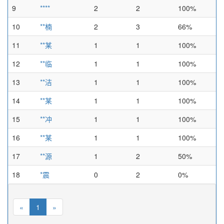
9
****
2
2
100%
10
**楠
2
3
66%
11
**某
1
1
100%
12
**临
1
1
100%
13
**洁
1
1
100%
14
**某
1
1
100%
15
**冲
1
1
100%
16
**某
1
1
100%
17
**源
1
2
50%
18
*震
0
2
0%
«
1
»