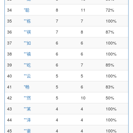
34
*聪
8
11
72%
35
**栋
7
7
100%
36
**祺
7
8
87%
37
**如
6
6
100%
38
**禛
6
6
100%
39
**屹
6
7
85%
40
**云
5
5
100%
41
*畅
5
6
83%
42
**然
5
10
50%
43
**某
4
4
100%
44
**泽
4
4
100%
45
**豪
4
4
100%