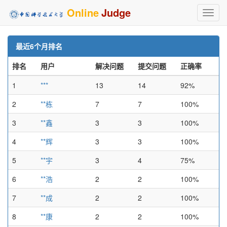
Online
Judge
Toggl
navig
最近6个月排名
排名
用户
解决问题
提交问题
正确率
1
***
13
14
92%
2
**栋
7
7
100%
3
**鑫
3
3
100%
4
**辉
3
3
100%
5
**宇
3
4
75%
6
**浩
2
2
100%
7
**成
2
2
100%
8
**康
2
2
100%