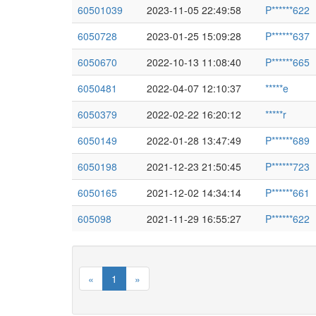
60501039
2023-11-05 22:49:58
P******622
6050728
2023-01-25 15:09:28
P******637
6050670
2022-10-13 11:08:40
P******665
6050481
2022-04-07 12:10:37
*****e
6050379
2022-02-22 16:20:12
*****r
6050149
2022-01-28 13:47:49
P******689
6050198
2021-12-23 21:50:45
P******723
6050165
2021-12-02 14:34:14
P******661
605098
2021-11-29 16:55:27
P******622
«
1
»