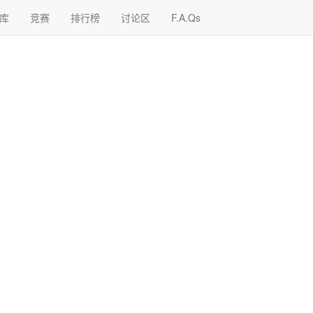
库
竞赛
排行榜
讨论区
F.A.Qs